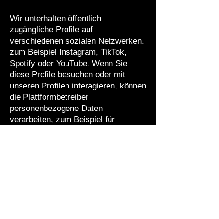
Wir unterhalten öffentlich
zugängliche Profile auf
verschiedenen sozialen Netzwerken,
zum Beispiel Instagram, TikTok,
Spotify oder YouTube. Wenn Sie
diese Profile besuchen oder mit
unseren Profilen interagieren, können
die Plattformbetreiber
personenbezogene Daten
verarbeiten, zum Beispiel für
Analysen, Reichweitenmessung oder
personalisierte Werbung.
Für diese Datenverarbeitung sind
grundsätzlich die jeweiligen
Plattformbetreiber verantwortlich.
Bitte beachten Sie die
Datenschutzerklärungen der