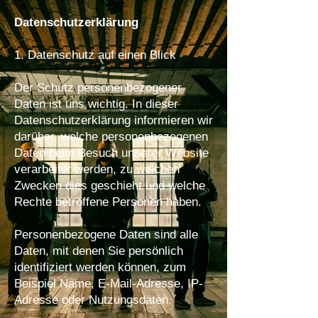
Datenschutzerklärung
1. Datenschutz auf einen Blick
Der Schutz personenbezogener
Daten ist uns wichtig. In dieser
Datenschutzerklärung informieren wir
darüber, welche personenbezogenen
Daten beim Besuch unserer Website
verarbeitet werden, zu welchen
Zwecken dies geschieht und welche
Rechte betroffene Personen haben.
Personenbezogene Daten sind alle
Daten, mit denen Sie persönlich
identifiziert werden können, zum
Beispiel Name, E-Mail-Adresse, IP-
Adresse oder Nutzungsdaten.